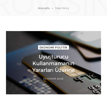
ROWSI
»
Anasayfa
hiper birey
EKONOMİ POLİTİK
Uyuşturucu
Kullanmamanın
Yararları Üzerine
25 KASIM 2010